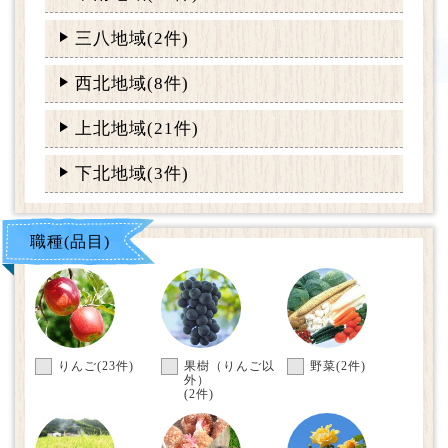
三八地域(2件)
西北地域(8件)
上北地域(21件)
下北地域(3件)
職種(品目)
りんご
(23件)
果樹（りんご以
野菜
(2件)
外）
(2件)